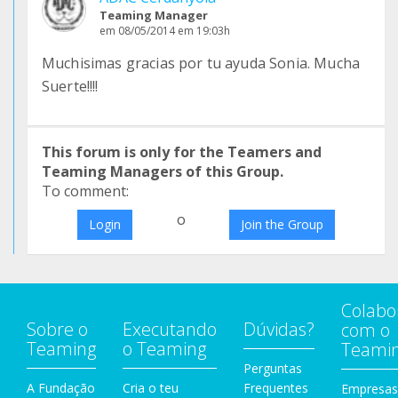
Teaming Manager
em 08/05/2014 em 19:03h
Muchisimas gracias por tu ayuda Sonia. Mucha
Suerte!!!!
This forum is only for the Teamers and
Teaming Managers of this Group.
To comment:
o
Login
Join the Group
Colabo
Sobre o
Executando
Dúvidas?
com o
Teaming
o Teaming
Teami
Perguntas
A Fundação
Cria o teu
Frequentes
Empresas