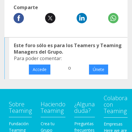
Comparte
Este foro sólo es para los Teamers y Teaming
Managers del Grupo.
Para poder comentar:
o
Accede
Únete
Colabora
Sobre
Haciendo
¿Alguna
con
Teaming
Teaming
duda?
Teaming
Fundación
Crea tu
Preguntas
Empresas
Teaming
Grupo
frecuentes
Here we are