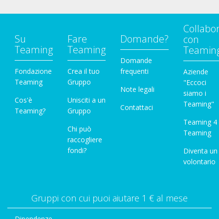
Collabo
Su
Fare
Domande?
con
Teaming
Teaming
Teamin
Domande
Fondazione
Crea il tuo
frequenti
Aziende
Teaming
Gruppo
"Eccoci
Note legali
siamo i
Cos'è
Unisciti a un
Teaming"
Contattaci
Teaming?
Gruppo
Teaming 4
Chi può
Teaming
raccogliere
fondi?
Diventa un
volontario
Gruppi con cui puoi aiutare 1 € al mese
Dipendenze