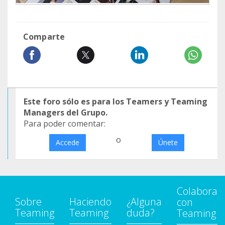
Comparte
Este foro sólo es para los Teamers y Teaming
Managers del Grupo.
Para poder comentar:
o
Accede
Únete
Colabora
Sobre
Haciendo
¿Alguna
con
Teaming
Teaming
duda?
Teaming