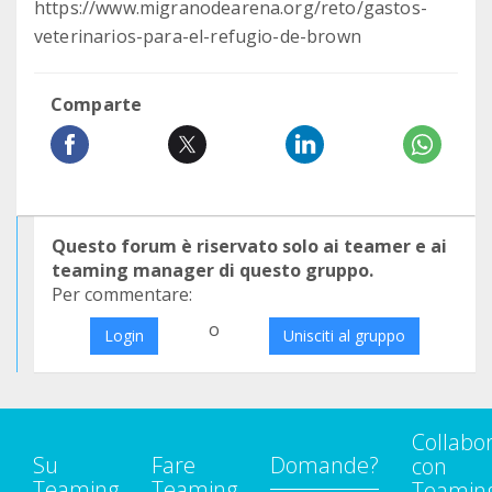
https://www.migranodearena.org/reto/gastos-
veterinarios-para-el-refugio-de-brown
Comparte
Questo forum è riservato solo ai teamer e ai
teaming manager di questo gruppo.
Per commentare:
o
Login
Unisciti al gruppo
Collabo
Su
Fare
Domande?
con
Teaming
Teaming
Teamin