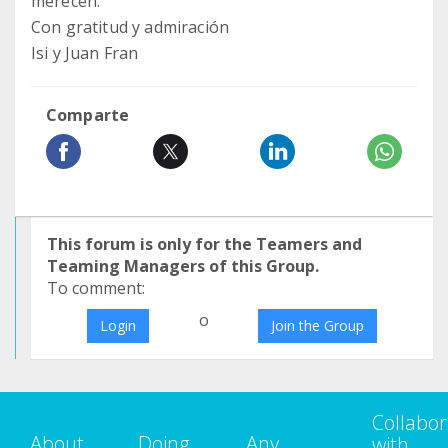
merecen.
Con gratitud y admiración
Isi y Juan Fran
Comparte
This forum is only for the Teamers and
Teaming Managers of this Group.
To comment:
o
Login
Join the Group
Collabor
About
Doing
Any
with