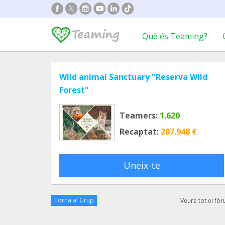
Què és Teaming?
Wild animal Sanctuary "Reserva Wild
Forest"
Teamers:
1.620
Recaptat:
207.948 €
Uneix-te
Torna al Grup
Veure tot el fò