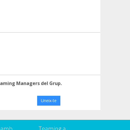
eaming Managers del Grup.
Uneix-te
a amb
Teaming a