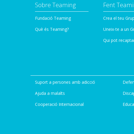
Sobre Teaming
Fent Teami
Fundació Teaming
Crea el teu Gru
Què és Teaming?
Uneix-te a un G
Qui pot recapta
Suport a persones amb adicció
Defen
Ajuda a malalts
Disca
Cooperació Internacional
Educa