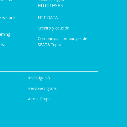
empreses
e we are
NTT DATA
Credito y caución
aming
Companys i companyes de
i/a
SEAT&Cupra
Investigació
Persones grans
Altres Grups