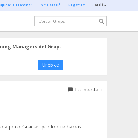
 ajudar a Teaming?
Inicia sessió
Registra't
Català
Cercar
ming Managers del Grup.
Uneix-te
1 comentari
 a poco. Gracias por lo que hacéis