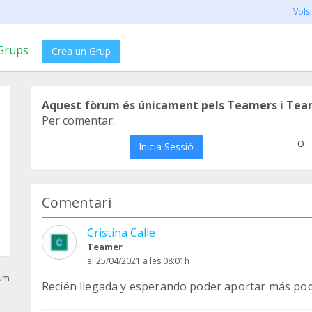
Vols
Grups
Crea un Grup
Aquest fòrum és únicament pels Teamers i Tea
Per comentar:
o
Inicia Sessió
Comentari
Cristina Calle
Teamer
el 25/04/2021 a les 08:01h
rum
Recién llegada y esperando poder aportar más poco