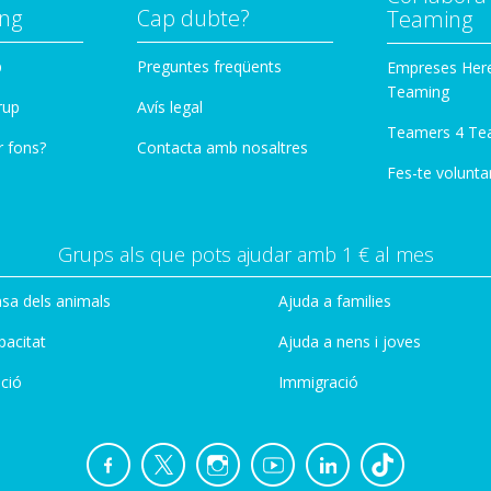
ng
Cap dubte?
Teaming
p
Preguntes freqüents
Empreses Her
Teaming
rup
Avís legal
Teamers 4 Te
r fons?
Contacta amb nosaltres
Fes-te voluntar
Grups als que pots ajudar amb 1 € al mes
sa dels animals
Ajuda a families
pacitat
Ajuda a nens i joves
ció
Immigració