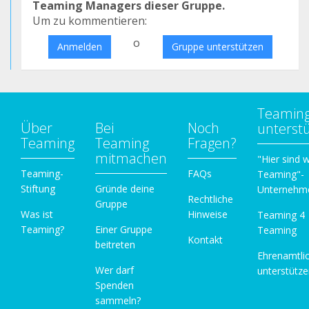
Teaming Managers dieser Gruppe.
Um zu kommentieren:
o
Anmelden
Gruppe unterstützen
Teamin
Über
Bei
Noch
unterst
Teaming
Teaming
Fragen?
mitmachen
"Hier sind w
Teaming-
FAQs
Teaming"-
Stiftung
Gründe deine
Unternehm
Rechtliche
Gruppe
Was ist
Hinweise
Teaming 4
Teaming?
Einer Gruppe
Teaming
Kontakt
beitreten
Ehrenamtli
Wer darf
unterstütz
Spenden
sammeln?