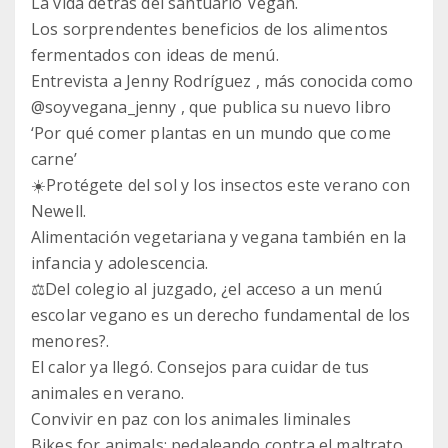
La vida detrás del santuario Vegan.
Los sorprendentes beneficios de los alimentos
fermentados con ideas de menú.
Entrevista a Jenny Rodríguez , más conocida como
@soyvegana_jenny , que publica su nuevo libro
‘Por qué comer plantas en un mundo que come
carne’
☀️Protégete del sol y los insectos este verano con
Newell.
Alimentación vegetariana y vegana también en la
infancia y adolescencia.
⚖️Del colegio al juzgado, ¿el acceso a un menú
escolar vegano es un derecho fundamental de los
menores?.
El calor ya llegó. Consejos para cuidar de tus
animales en verano.
Convivir en paz con los animales liminales
Bikes for animals: pedaleando contra el maltrato