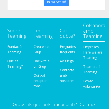
Inicia Sessió
Col·labora
Sobre
Fent
Cap
amb
Teaming
Teaming
dubte?
Teaming
Fundació
Crea el teu
Preguntes
Empreses
Teaming
Grup
freqüents
Here we are
Teaming
Què és
Uneix-te a
Avís legal
Teaming?
un Grup
Teamers 4
Contacta
Teaming
Qui pot
amb
recaptar
nosaltres
Fes-te
fons?
voluntari/a
Grups als que pots ajudar amb 1 € al mes