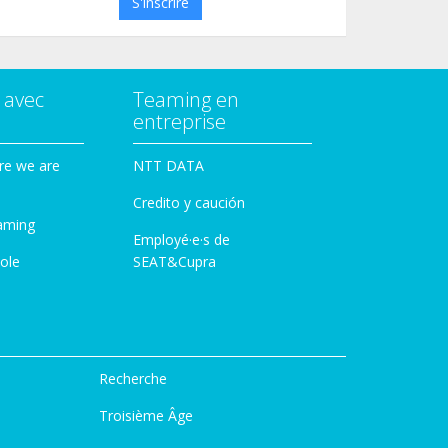
S'inscrire
 avec
Teaming en
entreprise
re we are
NTT DATA
Credito y caución
aming
Employé·e·s de
ole
SEAT&Cupra
Recherche
Troisième Âge