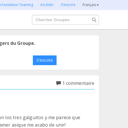
la Fondation Teaming
Accéder
S'inscrire
Français
Chercher
gers du Groupe.
S'inscrire
1 commentaire
on los tres galguitos y me parece que
eamer asique me acabo de unir!