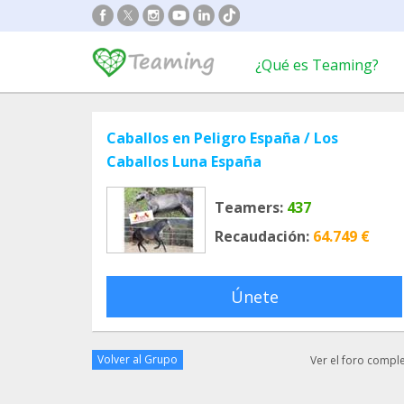
¿Qué es Teaming?
Caballos en Peligro España / Los
Caballos Luna España
Teamers:
437
Recaudación:
64.749 €
Únete
Volver al Grupo
Ver el foro compl