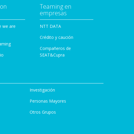
con
Teaming en
empresas
e we are
NTT DATA
Crédito y caución
aming
Compañeros de
io
SEAT&Cupra
Investigación
Personas Mayores
Otros Grupos