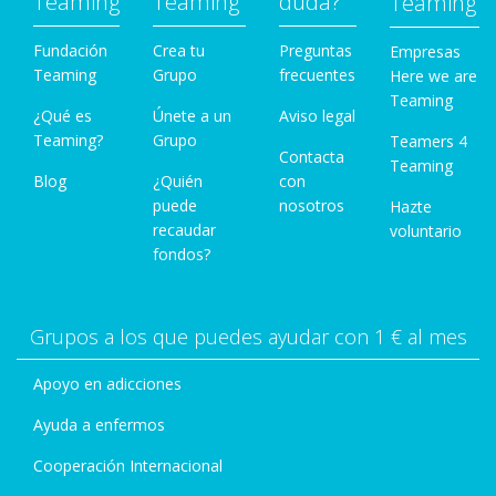
Teaming
Teaming
duda?
Teaming
Fundación
Crea tu
Preguntas
Empresas
Teaming
Grupo
frecuentes
Here we are
Teaming
¿Qué es
Únete a un
Aviso legal
Teaming?
Grupo
Teamers 4
Contacta
Teaming
Blog
¿Quién
con
puede
nosotros
Hazte
recaudar
voluntario
fondos?
Grupos a los que puedes ayudar con 1 € al mes
Apoyo en adicciones
Ayuda a enfermos
Cooperación Internacional