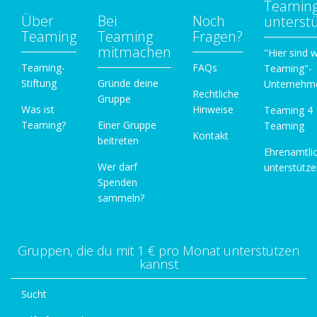
Teamin
Über
Bei
Noch
unterst
Teaming
Teaming
Fragen?
mitmachen
"Hier sind w
Teaming-
FAQs
Teaming"-
Stiftung
Gründe deine
Unternehm
Rechtliche
Gruppe
Was ist
Hinweise
Teaming 4
Teaming?
Einer Gruppe
Teaming
Kontakt
beitreten
Ehrenamtli
Wer darf
unterstütz
Spenden
sammeln?
Gruppen, die du mit 1 € pro Monat unterstützen
kannst
Sucht