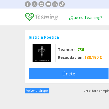
¿Qué es Teaming?
Justicia Poética
Teamers:
736
Recaudación:
130.190 €
Únete
Volver al Grupo
Ver el foro compl