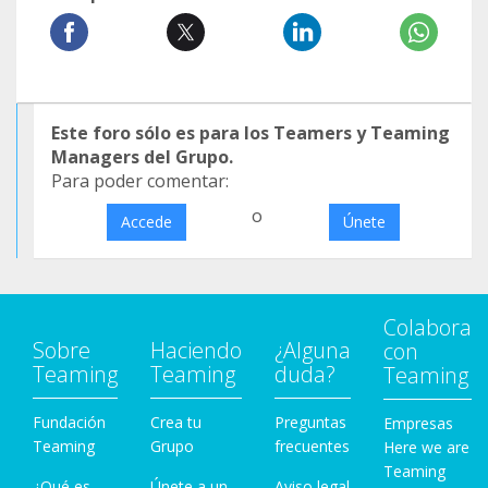
Este foro sólo es para los Teamers y Teaming
Managers del Grupo.
Para poder comentar:
o
Accede
Únete
Colabora
Sobre
Haciendo
¿Alguna
con
Teaming
Teaming
duda?
Teaming
Fundación
Crea tu
Preguntas
Empresas
Teaming
Grupo
frecuentes
Here we are
Teaming
¿Qué es
Únete a un
Aviso legal