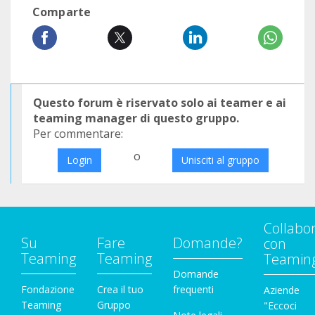
Comparte
Questo forum è riservato solo ai teamer e ai
teaming manager di questo gruppo.
Per commentare:
o
Login
Unisciti al gruppo
Collabo
Su
Fare
Domande?
con
Teaming
Teaming
Teamin
Domande
Fondazione
Crea il tuo
frequenti
Aziende
Teaming
Gruppo
"Eccoci