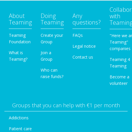
Collabor
About
Doing
Any
with
Teaming
Teaming
questions?
Teamin
Teaming
Create your
FAQs
"Here we a
Foundation
Group
Teaming"
Legal notice
companies
What is
Join a
Contact us
Teaming?
Group
Teaming 4
Teaming
Who can
raise funds?
Become a
volunteer
Groups that you can help with €1 per month
Addictions
Patient care