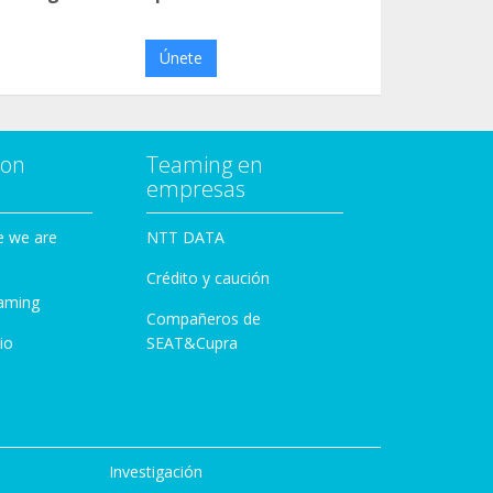
Únete
con
Teaming en
empresas
e we are
NTT DATA
Crédito y caución
aming
Compañeros de
io
SEAT&Cupra
Investigación