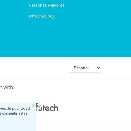
Personas Mayores
Otros Grupos
n with:
×
kies de publicidad.
s consentir estas