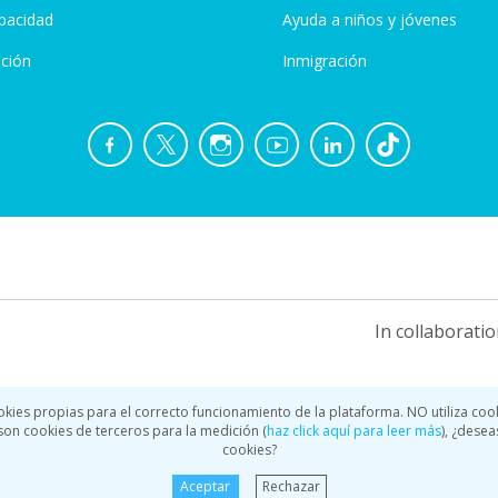
pacidad
Ayuda a niños y jóvenes
ción
Inmigración
In collaboratio
okies propias para el correcto funcionamiento de la plataforma. NO utiliza coo
a son cookies de terceros para la medición (
haz click aquí para leer más
), ¿desea
cookies?
Aceptar
Rechazar