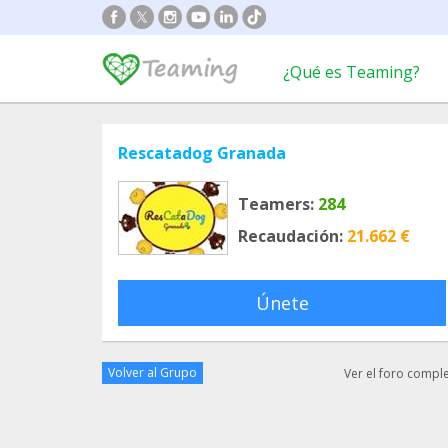
¿Qué es Teaming?
Rescatadog Granada
Teamers:
284
Recaudación:
21.662 €
Únete
Volver al Grupo
Ver el foro compl