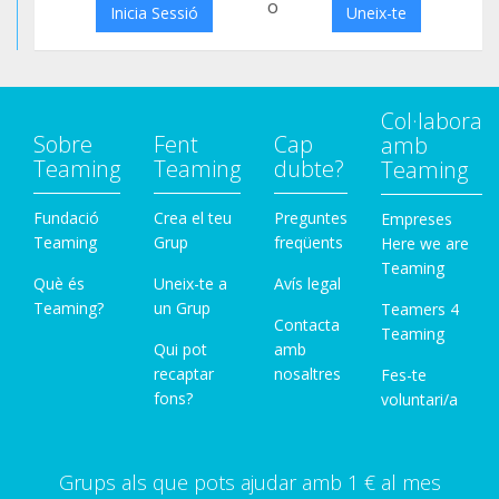
o
Inicia Sessió
Uneix-te
Col·labora
Sobre
Fent
Cap
amb
Teaming
Teaming
dubte?
Teaming
Fundació
Crea el teu
Preguntes
Empreses
Teaming
Grup
freqüents
Here we are
Teaming
Què és
Uneix-te a
Avís legal
Teaming?
un Grup
Teamers 4
Contacta
Teaming
Qui pot
amb
recaptar
nosaltres
Fes-te
fons?
voluntari/a
Grups als que pots ajudar amb 1 € al mes