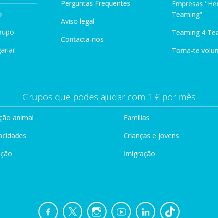
Perguntas Frequentes
Empresas "Her
o
Teaming"
Aviso legal
Grupo
Teaming 4 Te
Contacta-nos
ariar
Torna-te volun
Grupos que podes ajudar com 1 € por mês
ção animal
Famílias
acidades
Crianças e jovens
ação
Imigração