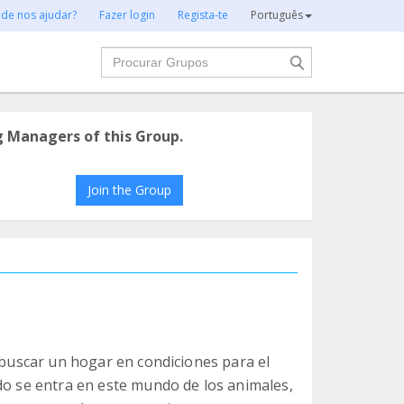
 de nos ajudar?
Fazer login
Regista-te
Português
Procurar
g Managers of this Group.
Join the Group
r buscar un hogar en condiciones para el
do se entra en este mundo de los animales,