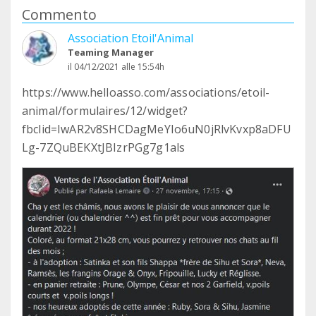
Commento
Association Etoil'Animal
Teaming Manager
il 04/12/2021 alle 15:54h
https://www.helloasso.com/associations/etoil-
animal/formulaires/12/widget?
fbclid=IwAR2v8SHCDagMeYIo6uN0jRlvKvxp8aDFU
Lg-7ZQuBEKXtJBIzrPGg7g1als