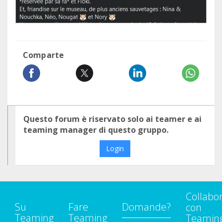
Comparte
Questo forum è riservato solo ai teamer e ai
teaming manager di questo gruppo.
Login
Collabo
Su
Fare
Domande?
con
Teaming
Teaming
Teamin