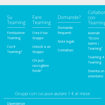
Collabo
Su
Fare
Domande?
con
Teaming
Teaming
Teamin
Domande
Fondazione
Crea il tuo
frequenti
Aziende
Teaming
Gruppo
"Eccoci
Note legali
siamo i
Cos'è
Unisciti a un
Teaming"
Contattaci
Teaming?
Gruppo
Teaming 4
Chi può
Teaming
raccogliere
fondi?
Diventa un
volontario
Gruppi con cui puoi aiutare 1 € al mese
Dipendenze