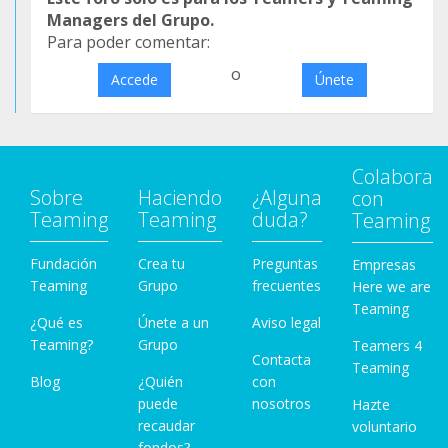
Managers del Grupo.
Para poder comentar:
o
Accede
Únete
Colabora
Sobre
Haciendo
¿Alguna
con
Teaming
Teaming
duda?
Teaming
Fundación
Crea tu
Preguntas
Empresas
Teaming
Grupo
frecuentes
Here we are
Teaming
¿Qué es
Únete a un
Aviso legal
Teaming?
Grupo
Teamers 4
Contacta
Teaming
Blog
¿Quién
con
puede
nosotros
Hazte
recaudar
voluntario
fondos?