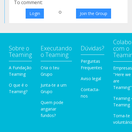
To comment:
o
Login
Join the Group
Colabo
Sobre o
Executando
Dúvidas?
com o
Teaming
o Teaming
Teami
Perguntas
A Fundação
Cria o teu
Frequentes
Empresas
Teaming
Grupo
"Here we
Aviso legal
are
O que é o
Junta-te a um
Teaming"
Contacta-
Teaming?
Grupo
nos
Teaming 
Quem pode
Teaming
angariar
fundos?
Torna-te
voluntário