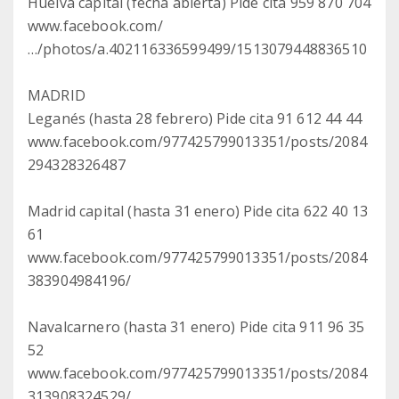
Huelva capital (fecha abierta) Pide cita 959 870 704
www.facebook.com/
…/photos/a.402116336599499/1513079448836510
MADRID
Leganés (hasta 28 febrero) Pide cita 91 612 44 44
www.facebook.com/977425799013351/posts/2084
294328326487
Madrid capital (hasta 31 enero) Pide cita 622 40 13
61
www.facebook.com/977425799013351/posts/2084
383904984196/
Navalcarnero (hasta 31 enero) Pide cita 911 96 35
52
www.facebook.com/977425799013351/posts/2084
313908324529/