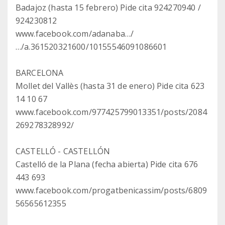
Badajoz (hasta 15 febrero) Pide cita 924270940 /
924230812
www.facebook.com/adanaba…/
…/a.361520321600/10155546091086601
BARCELONA
Mollet del Vallès (hasta 31 de enero) Pide cita 623
14 10 67
www.facebook.com/977425799013351/posts/2084
269278328992/
CASTELLÓ - CASTELLÓN
Castelló de la Plana (fecha abierta) Pide cita 676
443 693
www.facebook.com/progatbenicassim/posts/6809
56565612355