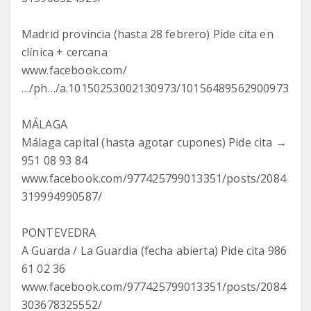
Madrid provincia (hasta 28 febrero) Pide cita en
clínica + cercana
www.facebook.com/
…/ph…/a.10150253002130973/10156489562900973
MÁLAGA
Málaga capital (hasta agotar cupones) Pide cita →
951 08 93 84
www.facebook.com/977425799013351/posts/2084
319994990587/
PONTEVEDRA
A Guarda / La Guardia (fecha abierta) Pide cita 986
61 02 36
www.facebook.com/977425799013351/posts/2084
303678325552/