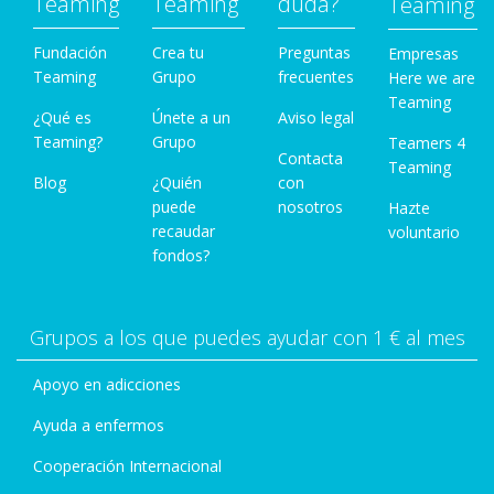
Teaming
Teaming
duda?
Teaming
Fundación
Crea tu
Preguntas
Empresas
Teaming
Grupo
frecuentes
Here we are
Teaming
¿Qué es
Únete a un
Aviso legal
Teaming?
Grupo
Teamers 4
Contacta
Teaming
Blog
¿Quién
con
puede
nosotros
Hazte
recaudar
voluntario
fondos?
Grupos a los que puedes ayudar con 1 € al mes
Apoyo en adicciones
Ayuda a enfermos
Cooperación Internacional