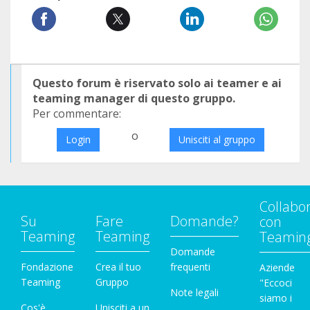
Questo forum è riservato solo ai teamer e ai
teaming manager di questo gruppo.
Per commentare:
o
Login
Unisciti al gruppo
Collabo
Su
Fare
Domande?
con
Teaming
Teaming
Teamin
Domande
Fondazione
Crea il tuo
frequenti
Aziende
Teaming
Gruppo
"Eccoci
Note legali
siamo i
Cos'è
Unisciti a un