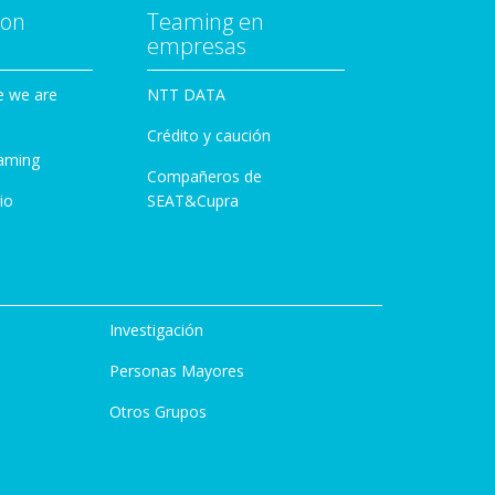
con
Teaming en
empresas
e we are
NTT DATA
Crédito y caución
aming
Compañeros de
io
SEAT&Cupra
Investigación
Personas Mayores
Otros Grupos