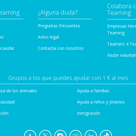
Colabora 
Teaming
¿Alguna duda?
Teaming
Preguntas frecuentes
Empresas Her
Teaming
po
Aviso legal
Teamers 4 Te
ecaudar
Contacta con nosotros
Hazte voluntar
Grupos a los que puedes ayudar con 1 € al mes
sa de los animales
Ayuda a familias
pacidad
Ayuda a niños y jóvenes
ción
Inmigración