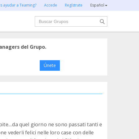
es ayudar a Teaming?
Accede
Regístrate
Español
Buscar
anagers del Grupo.
Únete
ite....da quel giorno ne sono passati tanti e
e vederli felici nelle loro case con delle