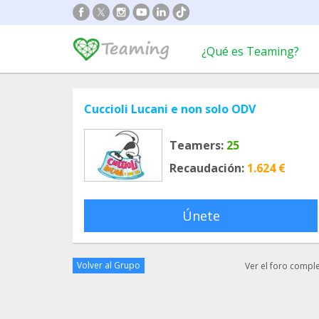
¿Qué es Teaming?
Cuccioli Lucani e non solo ODV
Teamers:
25
Recaudación:
1.624 €
Únete
Volver al Grupo
Ver el foro compl