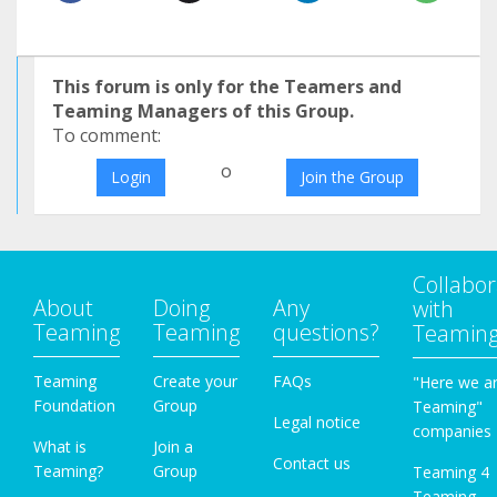
This forum is only for the Teamers and
Teaming Managers of this Group.
To comment:
o
Login
Join the Group
Collabor
About
Doing
Any
with
Teaming
Teaming
questions?
Teamin
Teaming
Create your
FAQs
"Here we a
Foundation
Group
Teaming"
Legal notice
companies
What is
Join a
Contact us
Teaming?
Group
Teaming 4
Teaming