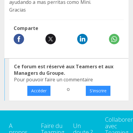
ayudando a mas perritas como Mini.
Gracias
Comparte
Ce forum est réservé aux Teamers et aux
Managers du Groupe.
Pour pouvoir faire un commentaire
o
Accéder
S'inscrire
Collaborer
A
Faire du
Un
avec
propos
Teaming
doute ?
Teaming