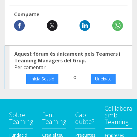
Comparte
Aquest fòrum és únicament pels Teamers i
Teaming Managers del Grup.
Per comentar:
o
Inicia Sessió
Uneix-te
Col·labora
Sobre
Fent
Cap
amb
Teaming
Teaming
dubte?
Teaming
Fundació
Crea el teu
Preguntes
Empreses