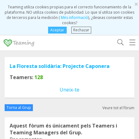
×
Teaming utiliza cookies propias para el correcto funcionamiento de la
plataforma. NO utiliza cookies de publicidad. Lo que sí utiliza son cookies
de terceros para la medición (
Més informació
), ¿deseas consentir estas
cookies?
Aceptar
Rechazar
☰
La Floresta solidària: Projecte Caponera
Teamers:
128
Uneix-te
Torna al Grup
Veure tot el fòrum
Aquest fòrum és únicament pels Teamers i
Teaming Managers del Grup.