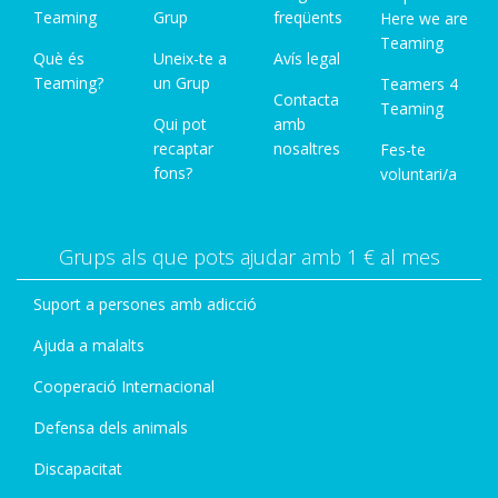
Teaming
Grup
freqüents
Here we are
Teaming
Què és
Uneix-te a
Avís legal
Teaming?
un Grup
Teamers 4
Contacta
Teaming
Qui pot
amb
recaptar
nosaltres
Fes-te
fons?
voluntari/a
Grups als que pots ajudar amb 1 € al mes
Suport a persones amb adicció
Ajuda a malalts
Cooperació Internacional
Defensa dels animals
Discapacitat