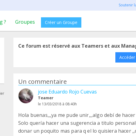
Soutenir 
g ?
Groupes
Créer un Groupe
Ce forum est réservé aux Teamers et aux Mana
Accéder
Un commentaire
jose Eduardo Rojo Cuevas
ier
Teamer
le 13/03/2018 à 08:40h
Hola buenas,,,ya me pude unir,,,algo debí de hacer ma
Solo quería hacer una sugerencia a titulo personal
donar un poquito mas para q el lo quisiera hacer ,