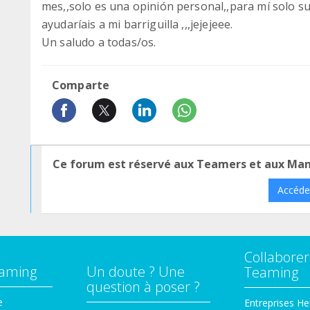
mes,,solo es una opinión personal,,para mí solo s
ayudaríais a mi barriguilla ,,,jejejeee.
Un saludo a todas/os.
Comparte
Ce forum est réservé aux Teamers et aux Ma
Accéde
Collaborer
eaming
Un doute ? Une
Teaming
question à poser ?
e
Entreprises He