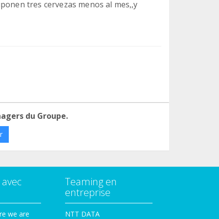
uponen tres cervezas menos al mes,,y
nagers du Groupe.
r
 avec
Teaming en
entreprise
re we are
NTT DATA