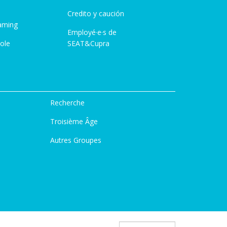
Credito y caución
aming
Employé·e·s de
ole
SEAT&Cupra
Recherche
Troisième Âge
Autres Groupes