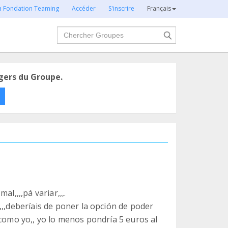
la Fondation Teaming
Accéder
S'inscrire
Français
Chercher
gers du Groupe.
l,,,,pá variar,,,.
,,,deberíais de poner la opción de poder
,como yo,, yo lo menos pondría 5 euros al