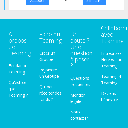
Accéder
S'inscrire
Collaborer
A
Faire du
Un
avec
propos
Teaming
doute ?
Teaming
de
Une
Teaming
question
Créer un
Entreprises
à poser
Groupe
Here we are
?
Fondation
Teaming
Rejoindre
Teaming
un Groupe
Teaming 4
Questions
Qu'est-ce
Teaming
fréquentes
Qui peut
que
récolter des
Deviens
Teaming ?
Mention
fonds ?
bénévole
légale
Nous
contacter