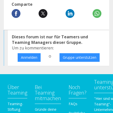
Comparte
Dieses forum ist nur für Teamers und
Teaming Managers dieser Gruppe.
Um zu kommentieren:
o
Anmelden
Gruppe unterstützen
Teamin
Über
Bei
Noch
unterst
Teaming
Teaming
Fragen?
mitmachen
"Hier sind w
Teaming-
FAQs
Teaming"-
Stiftung
Gründe deine
Unternehm