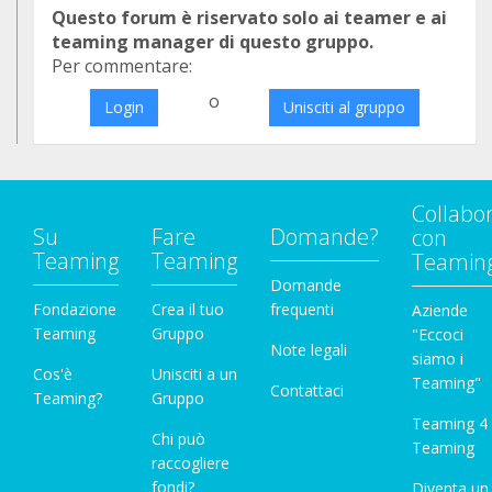
Questo forum è riservato solo ai teamer e ai
teaming manager di questo gruppo.
Per commentare:
o
Login
Unisciti al gruppo
Collabo
Su
Fare
Domande?
con
Teaming
Teaming
Teamin
Domande
Fondazione
Crea il tuo
frequenti
Aziende
Teaming
Gruppo
"Eccoci
Note legali
siamo i
Cos'è
Unisciti a un
Teaming"
Contattaci
Teaming?
Gruppo
Teaming 4
Chi può
Teaming
raccogliere
fondi?
Diventa un