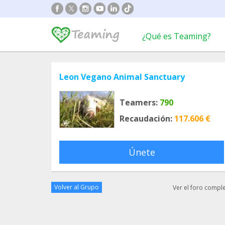
¿Qué es Teaming?
Leon Vegano Animal Sanctuary
Teamers:
790
Recaudación:
117.606 €
Únete
Volver al Grupo
Ver el foro compl