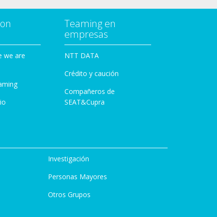
con
Teaming en
empresas
e we are
NTT DATA
Crédito y caución
aming
Compañeros de
io
SEAT&Cupra
Investigación
Personas Mayores
Otros Grupos