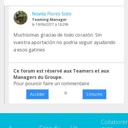
Noelia Flores Soto
Teaming Manager
le 19/06/2017 à 18:29h
Muchisimas gracias de todo corazón. Sin
vuestra aportación no podria seguir ayudando
a esos gatines
Ce forum est réservé aux Teamers et aux
Managers du Groupe.
Pour pouvoir faire un commentaire
o
Accéder
S'inscrire
Collaborer
A
Faire du
Un