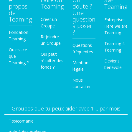
avec
propos
Teaming
doute ?
Teaming
de
Une
Teaming
question
Créer un
Entreprises
à poser
Groupe
Here we are
?
Fondation
Teaming
Rejoindre
Teaming
un Groupe
Teaming 4
Questions
Qu'est-ce
Teaming
fréquentes
Qui peut
que
récolter des
Deviens
Teaming ?
Mention
fonds ?
bénévole
légale
Nous
contacter
Groupes que tu peux aider avec 1 € par mois
Toxicomanie
Aide à des malades