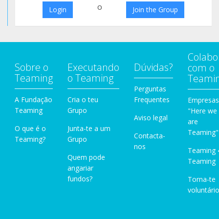
o
Login
Join the Group
Colabo
Sobre o
Executando
Dúvidas?
com o
Teaming
o Teaming
Teami
Perguntas
A Fundação
Cria o teu
Frequentes
Empresas
Teaming
Grupo
"Here we
Aviso legal
are
O que é o
Junta-te a um
Teaming"
Contacta-
Teaming?
Grupo
nos
Teaming 
Quem pode
Teaming
angariar
fundos?
Torna-te
voluntário