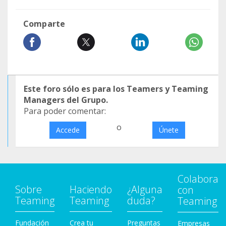
Comparte
Este foro sólo es para los Teamers y Teaming
Managers del Grupo.
Para poder comentar:
o
Accede
Únete
Colabora
Sobre
Haciendo
¿Alguna
con
Teaming
Teaming
duda?
Teaming
Fundación
Crea tu
Preguntas
Empresas