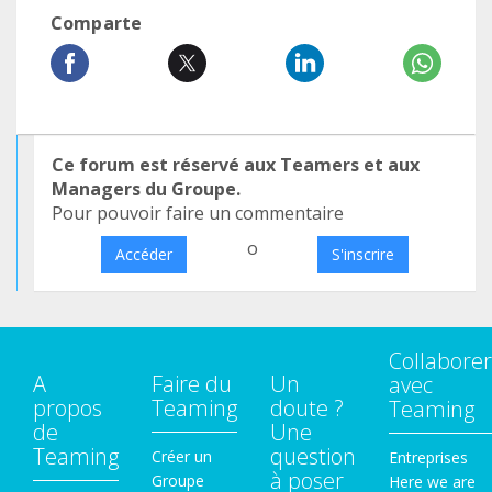
Comparte
Ce forum est réservé aux Teamers et aux
Managers du Groupe.
Pour pouvoir faire un commentaire
o
Accéder
S'inscrire
Collaborer
A
Faire du
Un
avec
propos
Teaming
doute ?
Teaming
de
Une
Teaming
question
Créer un
Entreprises
à poser
Groupe
Here we are