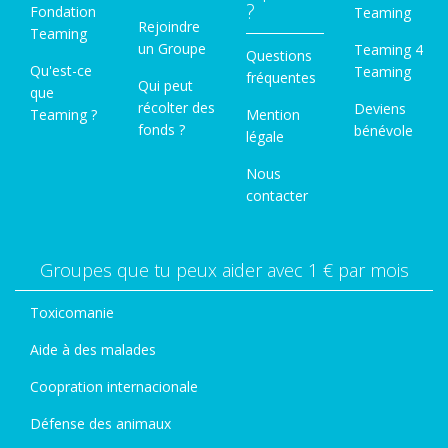
?
Fondation
Teaming
Rejoindre
Teaming
un Groupe
Teaming 4
Questions
Qu'est-ce
Teaming
fréquentes
Qui peut
que
récolter des
Deviens
Teaming ?
Mention
fonds ?
bénévole
légale
Nous
contacter
Groupes que tu peux aider avec 1 € par mois
Toxicomanie
Aide à des malades
Coopration internacionale
Défense des animaux