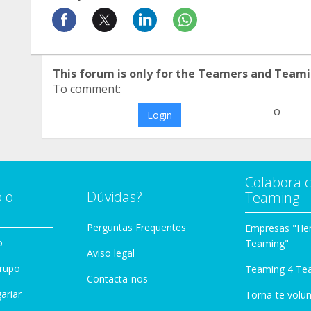
This forum is only for the Teamers and Teami
To comment:
o
Login
Colabora 
 o
Dúvidas?
Teaming
Perguntas Frequentes
Empresas "Her
o
Teaming"
Aviso legal
Grupo
Teaming 4 Te
Contacta-nos
ariar
Torna-te volun