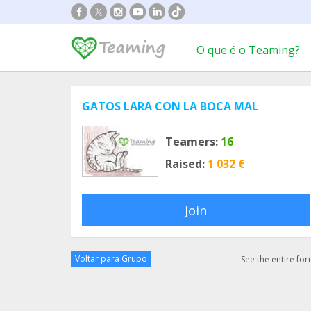
O que é o Teaming?
GATOS LARA CON LA BOCA MAL
Teamers:
16
Raised:
1 032 €
Join
Voltar para Grupo
See the entire fo