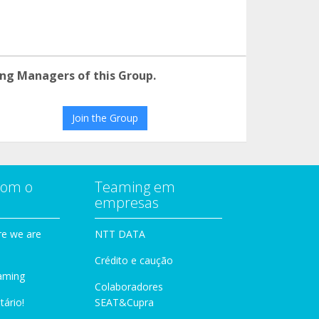
ng Managers of this Group.
Join the Group
com o
Teaming em
empresas
e we are
NTT DATA
Crédito e caução
aming
Colaboradores
tário!
SEAT&Cupra