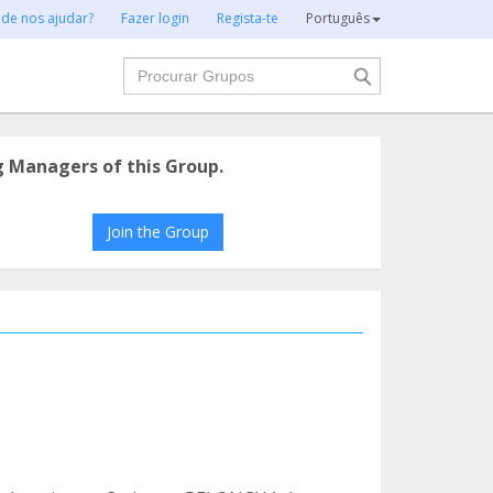
 de nos ajudar?
Fazer login
Regista-te
Português
Procurar
g Managers of this Group.
Join the Group