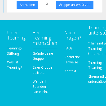
o
Anmelden
Gruppe unterstützen
Teamin
Über
Bei
Noch
unterst
Teaming
Teaming
Fragen?
mitmachen
"Hier sind w
Teaming-
FAQs
Teaming"-
Stiftung
Gründe deine
Unternehm
Rechtliche
Gruppe
Was ist
Hinweise
Teaming 4
Teaming?
Einer Gruppe
Teaming
Kontakt
beitreten
Ehrenamtli
Wer darf
unterstütz
Spenden
sammeln?