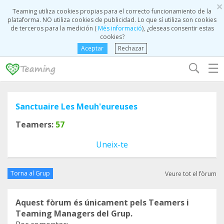
×
Teaming utiliza cookies propias para el correcto funcionamiento de la
plataforma. NO utiliza cookies de publicidad. Lo que sí utiliza son cookies
de terceros para la medición (
Més informació
), ¿deseas consentir estas
cookies?
Aceptar
Rechazar
☰
Sanctuaire Les Meuh'eureuses
Teamers:
57
Uneix-te
Torna al Grup
Veure tot el fòrum
Aquest fòrum és únicament pels Teamers i
Teaming Managers del Grup.