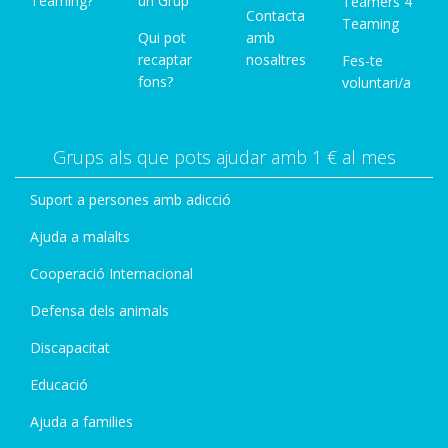
Teaming?
un Grup
Teamers 4
Contacta
Teaming
Qui pot
amb
recaptar
nosaltres
Fes-te
fons?
voluntari/a
Grups als que pots ajudar amb 1 € al mes
Suport a persones amb adicció
Ajuda a malalts
Cooperació Internacional
Defensa dels animals
Discapacitat
Educació
Ajuda a families