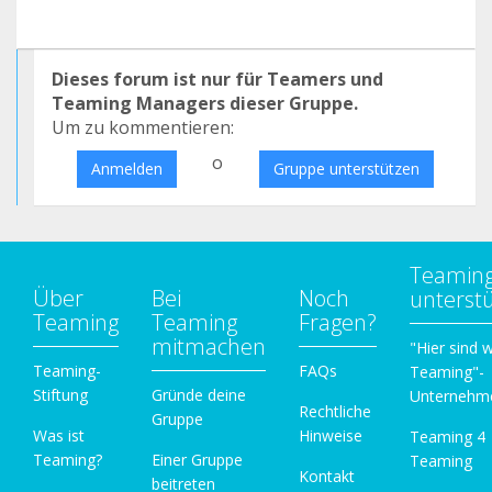
Dieses forum ist nur für Teamers und
Teaming Managers dieser Gruppe.
Um zu kommentieren:
o
Anmelden
Gruppe unterstützen
Teamin
Über
Bei
Noch
unterst
Teaming
Teaming
Fragen?
mitmachen
"Hier sind w
Teaming-
FAQs
Teaming"-
Stiftung
Gründe deine
Unternehm
Rechtliche
Gruppe
Was ist
Hinweise
Teaming 4
Teaming?
Einer Gruppe
Teaming
Kontakt
beitreten