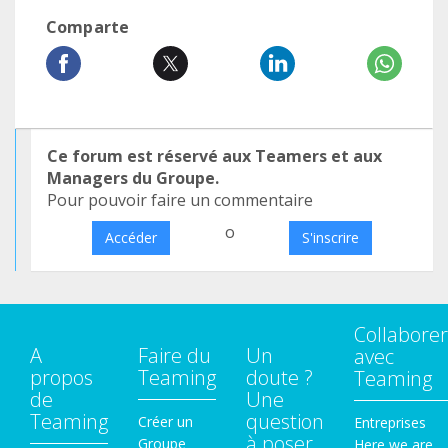
Comparte
Ce forum est réservé aux Teamers et aux
Managers du Groupe.
Pour pouvoir faire un commentaire
o
Accéder
S'inscrire
Collaborer
A
Faire du
Un
avec
propos
Teaming
doute ?
Teaming
de
Une
Teaming
question
Créer un
Entreprises
à poser
Groupe
Here we are