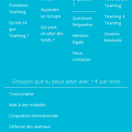
?
Fondation
Teaming
Rejoindre
Teaming
un Groupe
Teaming 4
Questions
Qu'est-ce
Teaming
fréquentes
Qui peut
que
récolter des
Deviens
Teaming ?
Mention
fonds ?
bénévole
légale
Nous
contacter
Groupes que tu peux aider avec 1 € par mois
Toxicomanie
Aide à des malades
Coopration internacionale
Défense des animaux