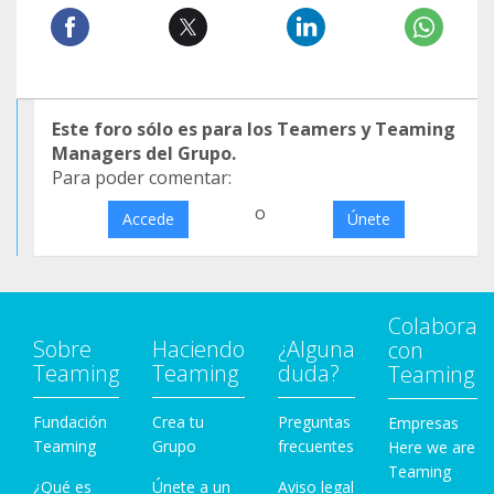
Este foro sólo es para los Teamers y Teaming
Managers del Grupo.
Para poder comentar:
o
Accede
Únete
Colabora
Sobre
Haciendo
¿Alguna
con
Teaming
Teaming
duda?
Teaming
Fundación
Crea tu
Preguntas
Empresas
Teaming
Grupo
frecuentes
Here we are
Teaming
¿Qué es
Únete a un
Aviso legal