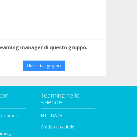
 teaming manager di questo gruppo.
Unisciti al gruppo
con
Teaming nelle
aziende
i siamo i
NTT DATA
Credito e cautele
aming