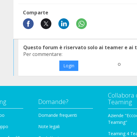
Comparte
Questo forum è riservato solo ai teamer e ai
Per commentare:
o
Login
Collabora 
ng
Domande?
Teaming
ppo
Domande frequenti
Aziende "Eccoc
Teaming"
ruppo
Note legali
Teaming 4 Te