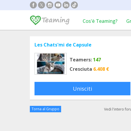
Cos'è Teaming?
G
Les Chats'mi de Capsule
Teamers:
147
Cresciuta
6.408 €
Unisciti
Torna al Gruppo
Vedi l'intero fo