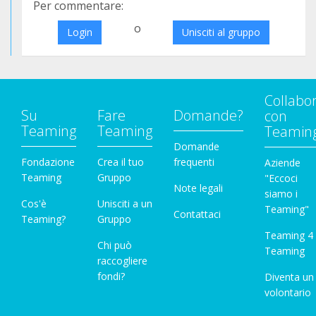
Per commentare:
o
Login
Unisciti al gruppo
Collabo
Su
Fare
Domande?
con
Teaming
Teaming
Teamin
Domande
Fondazione
Crea il tuo
frequenti
Aziende
Teaming
Gruppo
"Eccoci
Note legali
siamo i
Cos'è
Unisciti a un
Teaming"
Contattaci
Teaming?
Gruppo
Teaming 4
Chi può
Teaming
raccogliere
fondi?
Diventa un
volontario