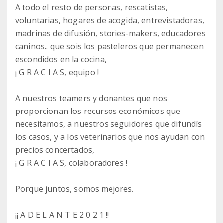
A todo el resto de personas, rescatistas,
voluntarias, hogares de acogida, entrevistadoras,
madrinas de difusión, stories-makers, educadores
caninos.. que sois los pasteleros que permanecen
escondidos en la cocina,
¡ G R A C I A S, equipo !
A nuestros teamers y donantes que nos
proporcionan los recursos económicos que
necesitamos, a nuestros seguidores que difundís
los casos, y a los veterinarios que nos ayudan con
precios concertados,
¡ G R A C I A S, colaboradores !
Porque juntos, somos mejores.
¡¡ A D E L A N T E 2 0 2 1 !!