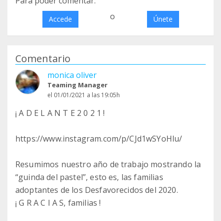
Para poder comentar:
o
Accede
Únete
Comentario
monica oliver
Teaming Manager
el 01/01/2021 a las 19:05h
¡ A D E L A N T E 2 0 2 1 !
https://www.instagram.com/p/CJd1wSYoHlu/
Resumimos nuestro año de trabajo mostrando la
“guinda del pastel”, esto es, las familias
adoptantes de los Desfavorecidos del 2020.
¡ G R A C I A S, familias !