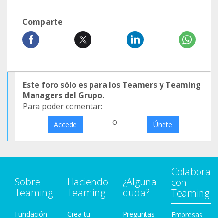
Comparte
Este foro sólo es para los Teamers y Teaming
Managers del Grupo.
Para poder comentar:
o
Accede
Únete
Colabora
Sobre
Haciendo
¿Alguna
con
Teaming
Teaming
duda?
Teaming
Fundación
Crea tu
Preguntas
Empresas