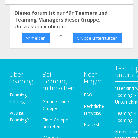
Dieses forum ist nur für Teamers und
Teaming Managers dieser Gruppe.
Um zu kommentieren:
o
Anmelden
Gruppe unterstützen
Teamin
Über
Bei
Noch
unterst
Teaming
Teaming
Fragen?
mitmachen
"Hier sind w
Teaming-
FAQs
Teaming"-
Stiftung
Gründe deine
Unternehm
Rechtliche
Gruppe
Was ist
Hinweise
Teaming 4
Teaming?
Einer Gruppe
Teaming
Kontakt
beitreten
Ehrenamtli
Wer darf